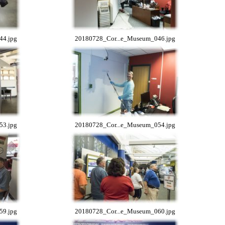
44.jpg
20180728_Cor...e_Museum_046.jpg
53.jpg
20180728_Cor...e_Museum_054.jpg
59.jpg
20180728_Cor...e_Museum_060.jpg