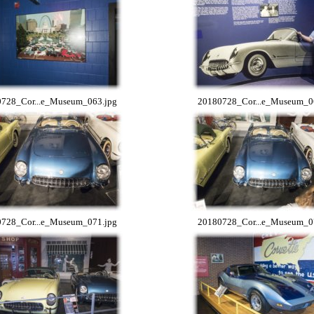
728_Cor...e_Museum_063.jpg
20180728_Cor...e_Museum_0
728_Cor...e_Museum_071.jpg
20180728_Cor...e_Museum_0