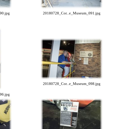
90.jpg
20180728_Cor...e_Museum_091.jpg
20180728_Cor...e_Museum_098.jpg
96.jpg