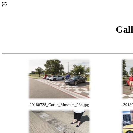

Gall
20180728_Cor...e_Museum_034.jpg
20180