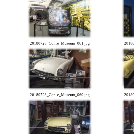
20180728_Cor...e_Museum_061.jpg
20180
20180728_Cor...e_Museum_069.jpg
20180