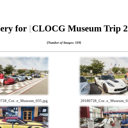
ery for
[
CLOCG Museum Trip 2
[
Number of Images:
119
]
728_Cor...e_Museum_035.jpg
20180728_Cor...e_Museum_0