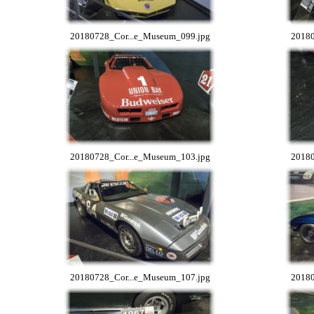
20180728_Cor...e_Museum_099.jpg
20180
20180728_Cor...e_Museum_103.jpg
20180
20180728_Cor...e_Museum_107.jpg
20180