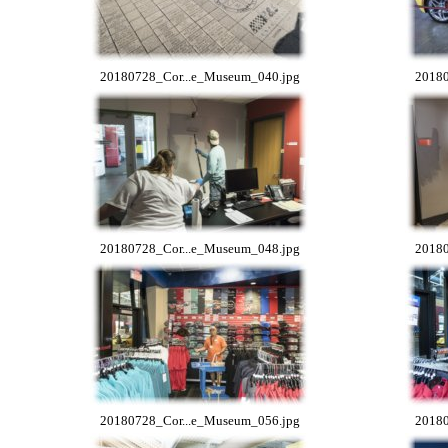
20180728_Cor...e_Museum_040.jpg
20180
20180728_Cor...e_Museum_048.jpg
20180
20180728_Cor...e_Museum_056.jpg
20180