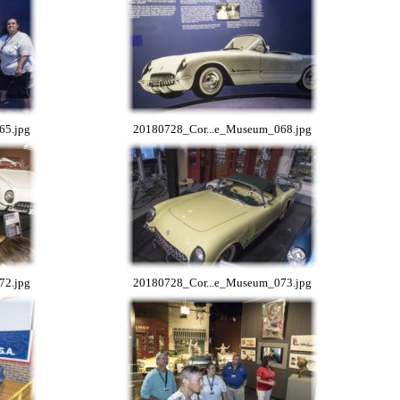
65.jpg
20180728_Cor...e_Museum_068.jpg
72.jpg
20180728_Cor...e_Museum_073.jpg