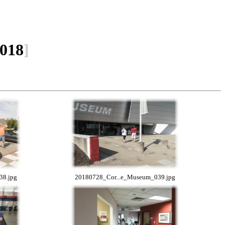
018
]
38.jpg
20180728_Cor...e_Museum_039.jpg