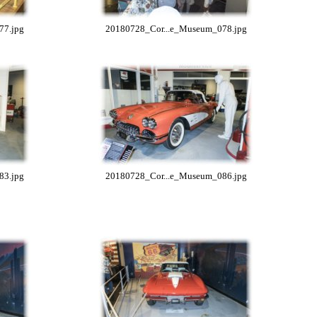
77.jpg
20180728_Cor...e_Museum_078.jpg
83.jpg
20180728_Cor...e_Museum_086.jpg