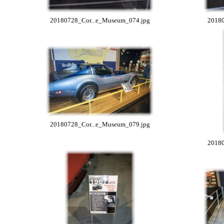
20180728_Cor...e_Museum_074.jpg
20180
20180728_Cor...e_Museum_079.jpg
20180